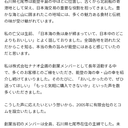
石川県七尾市は能登半島の中ほどに位置し、古くから北前船の寄
港地として栄え、日本海交易の重要な役割を担ってきました。豊
かな海と山に囲まれたこの地域には、多くの魅力ある食材と伝統
の味が受け継がれています。
私の亡父は生前、「日本海の魚は身が締まっていて、日本中のどこ
よりもおいしい」とよく話しておりました。全国各地を訪れた父
だからこそ知る、本当の魚の旨みが能登にはあると感じていたの
だと思います。
私は株式会社ナナオ企画の創業メンバーとして長年活動する中
で、多くのお客様とのご縁をいただき、能登の海の幸・山の幸を紹
介し続けてまいりました。そのたびに、「おいしかったので、ぜひ
送ってほしい」「もっと気軽に購入できないか」といった声を数
多くいただきました。
こうした声に応えたいという想いから、2005年に有限会社のとコ
ムを設立いたしました。
創業当初のメンバーは全員、石川県七尾市在住の主婦でした。未