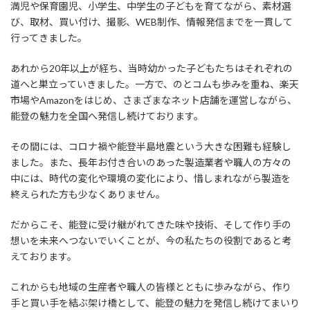
満児や保育園児、小学生、中学生の子どもを育てながら、素材選
び、取材、買い付け、撮影、WEB制作、情報発信までを一貫して
行ってきました。
あれから20年以上が経ち、当時幼かった子どもたちはそれぞれの
道へと巣立っていきました。一方で、のとコムも歩みを重ね、楽天
市場やAmazonをはじめ、さまざまなネット店舗を運営しながら、
能登の魅力を全国へ発信し続けております。
その間には、コロナ禍や能登半島地震という大きな困難も経験し
ました。また、長年お付き合いのあった製造業者や職人の方々の
中には、時代の変化や環境の変化により、惜しまれながら製造を
終えられた方も少なくありません。
だからこそ、能登に受け継がれてきた味や技術、そして作り手の
想いを未来へつないでいくことが、今の私たちの役割であると考
えております。
これからも地域の生産者や職人の皆様とともに歩みながら、作り
手と買い手を結ぶ架け橋として、能登の魅力を発信し続けてまいり