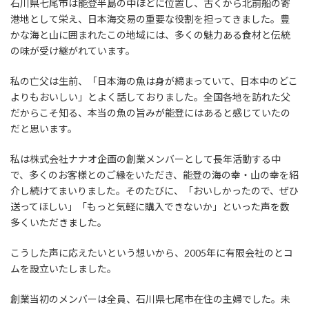
石川県七尾市は能登半島の中ほどに位置し、古くから北前船の寄
港地として栄え、日本海交易の重要な役割を担ってきました。豊
かな海と山に囲まれたこの地域には、多くの魅力ある食材と伝統
の味が受け継がれています。
私の亡父は生前、「日本海の魚は身が締まっていて、日本中のどこ
よりもおいしい」とよく話しておりました。全国各地を訪れた父
だからこそ知る、本当の魚の旨みが能登にはあると感じていたの
だと思います。
私は株式会社ナナオ企画の創業メンバーとして長年活動する中
で、多くのお客様とのご縁をいただき、能登の海の幸・山の幸を紹
介し続けてまいりました。そのたびに、「おいしかったので、ぜひ
送ってほしい」「もっと気軽に購入できないか」といった声を数
多くいただきました。
こうした声に応えたいという想いから、2005年に有限会社のとコ
ムを設立いたしました。
創業当初のメンバーは全員、石川県七尾市在住の主婦でした。未