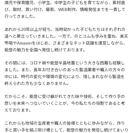
満児や保育園児、小学生、中学生の子どもを育てながら、素材選
び、取材、買い付け、撮影、WEB制作、情報発信までを一貫して
行ってきました。
あれから20年以上が経ち、当時幼かった子どもたちはそれぞれの
道へと巣立っていきました。一方で、のとコムも歩みを重ね、楽天
市場やAmazonをはじめ、さまざまなネット店舗を運営しながら、
能登の魅力を全国へ発信し続けております。
その間には、コロナ禍や能登半島地震という大きな困難も経験し
ました。また、長年お付き合いのあった製造業者や職人の方々の
中には、時代の変化や環境の変化により、惜しまれながら製造を
終えられた方も少なくありません。
だからこそ、能登に受け継がれてきた味や技術、そして作り手の
想いを未来へつないでいくことが、今の私たちの役割であると考
えております。
これからも地域の生産者や職人の皆様とともに歩みながら、作り
手と買い手を結ぶ架け橋として、能登の魅力を発信し続けてまいり