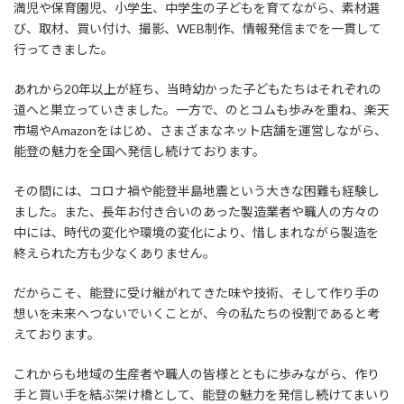
満児や保育園児、小学生、中学生の子どもを育てながら、素材選
び、取材、買い付け、撮影、WEB制作、情報発信までを一貫して
行ってきました。
あれから20年以上が経ち、当時幼かった子どもたちはそれぞれの
道へと巣立っていきました。一方で、のとコムも歩みを重ね、楽天
市場やAmazonをはじめ、さまざまなネット店舗を運営しながら、
能登の魅力を全国へ発信し続けております。
その間には、コロナ禍や能登半島地震という大きな困難も経験し
ました。また、長年お付き合いのあった製造業者や職人の方々の
中には、時代の変化や環境の変化により、惜しまれながら製造を
終えられた方も少なくありません。
だからこそ、能登に受け継がれてきた味や技術、そして作り手の
想いを未来へつないでいくことが、今の私たちの役割であると考
えております。
これからも地域の生産者や職人の皆様とともに歩みながら、作り
手と買い手を結ぶ架け橋として、能登の魅力を発信し続けてまいり