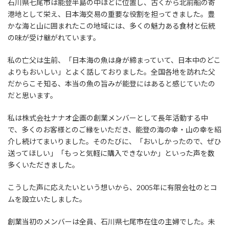
石川県七尾市は能登半島の中ほどに位置し、古くから北前船の寄
港地として栄え、日本海交易の重要な役割を担ってきました。豊
かな海と山に囲まれたこの地域には、多くの魅力ある食材と伝統
の味が受け継がれています。
私の亡父は生前、「日本海の魚は身が締まっていて、日本中のどこ
よりもおいしい」とよく話しておりました。全国各地を訪れた父
だからこそ知る、本当の魚の旨みが能登にはあると感じていたの
だと思います。
私は株式会社ナナオ企画の創業メンバーとして長年活動する中
で、多くのお客様とのご縁をいただき、能登の海の幸・山の幸を紹
介し続けてまいりました。そのたびに、「おいしかったので、ぜひ
送ってほしい」「もっと気軽に購入できないか」といった声を数
多くいただきました。
こうした声に応えたいという想いから、2005年に有限会社のとコ
ムを設立いたしました。
創業当初のメンバーは全員、石川県七尾市在住の主婦でした。未