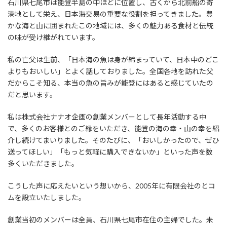
石川県七尾市は能登半島の中ほどに位置し、古くから北前船の寄
港地として栄え、日本海交易の重要な役割を担ってきました。豊
かな海と山に囲まれたこの地域には、多くの魅力ある食材と伝統
の味が受け継がれています。
私の亡父は生前、「日本海の魚は身が締まっていて、日本中のどこ
よりもおいしい」とよく話しておりました。全国各地を訪れた父
だからこそ知る、本当の魚の旨みが能登にはあると感じていたの
だと思います。
私は株式会社ナナオ企画の創業メンバーとして長年活動する中
で、多くのお客様とのご縁をいただき、能登の海の幸・山の幸を紹
介し続けてまいりました。そのたびに、「おいしかったので、ぜひ
送ってほしい」「もっと気軽に購入できないか」といった声を数
多くいただきました。
こうした声に応えたいという想いから、2005年に有限会社のとコ
ムを設立いたしました。
創業当初のメンバーは全員、石川県七尾市在住の主婦でした。未