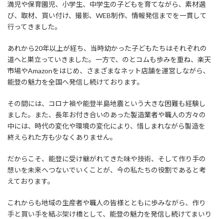
満児や保育園児、小学生、中学生の子どもを育てながら、素材選
び、取材、買い付け、撮影、WEB制作、情報発信までを一貫して
行ってきました。
あれから20年以上が経ち、当時幼かった子どもたちはそれぞれの
道へと巣立っていきました。一方で、のとコムも歩みを重ね、楽天
市場やAmazonをはじめ、さまざまなネット店舗を運営しながら、
能登の魅力を全国へ発信し続けております。
その間には、コロナ禍や能登半島地震という大きな困難も経験し
ました。また、長年お付き合いのあった製造業者や職人の方々の
中には、時代の変化や環境の変化により、惜しまれながら製造を
終えられた方も少なくありません。
だからこそ、能登に受け継がれてきた味や技術、そして作り手の
想いを未来へつないでいくことが、今の私たちの役割であると考
えております。
これからも地域の生産者や職人の皆様とともに歩みながら、作り
手と買い手を結ぶ架け橋として、能登の魅力を発信し続けてまいり