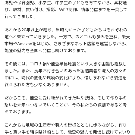
満児や保育園児、小学生、中学生の子どもを育てながら、素材選
び、取材、買い付け、撮影、WEB制作、情報発信までを一貫して
行ってきました。
あれから20年以上が経ち、当時幼かった子どもたちはそれぞれの
道へと巣立っていきました。一方で、のとコムも歩みを重ね、楽天
市場やAmazonをはじめ、さまざまなネット店舗を運営しながら、
能登の魅力を全国へ発信し続けております。
その間には、コロナ禍や能登半島地震という大きな困難も経験し
ました。また、長年お付き合いのあった製造業者や職人の方々の
中には、時代の変化や環境の変化により、惜しまれながら製造を
終えられた方も少なくありません。
だからこそ、能登に受け継がれてきた味や技術、そして作り手の
想いを未来へつないでいくことが、今の私たちの役割であると考
えております。
これからも地域の生産者や職人の皆様とともに歩みながら、作り
手と買い手を結ぶ架け橋として、能登の魅力を発信し続けてまいり