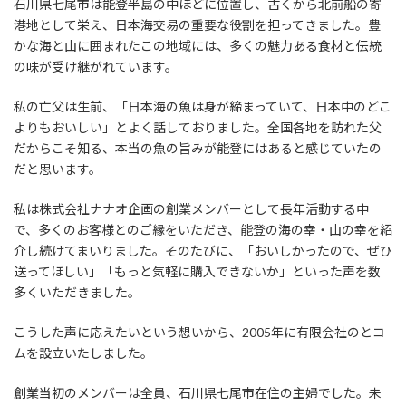
石川県七尾市は能登半島の中ほどに位置し、古くから北前船の寄
港地として栄え、日本海交易の重要な役割を担ってきました。豊
かな海と山に囲まれたこの地域には、多くの魅力ある食材と伝統
の味が受け継がれています。
私の亡父は生前、「日本海の魚は身が締まっていて、日本中のどこ
よりもおいしい」とよく話しておりました。全国各地を訪れた父
だからこそ知る、本当の魚の旨みが能登にはあると感じていたの
だと思います。
私は株式会社ナナオ企画の創業メンバーとして長年活動する中
で、多くのお客様とのご縁をいただき、能登の海の幸・山の幸を紹
介し続けてまいりました。そのたびに、「おいしかったので、ぜひ
送ってほしい」「もっと気軽に購入できないか」といった声を数
多くいただきました。
こうした声に応えたいという想いから、2005年に有限会社のとコ
ムを設立いたしました。
創業当初のメンバーは全員、石川県七尾市在住の主婦でした。未