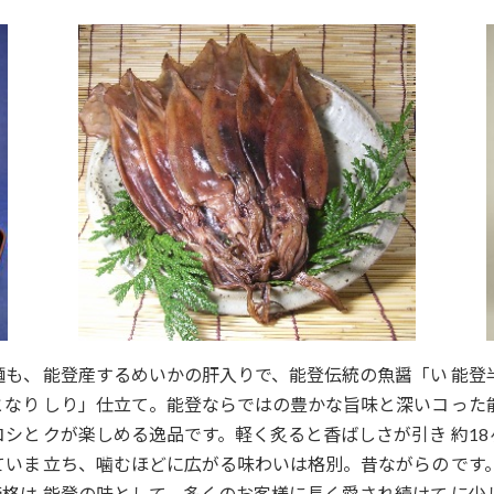
麺も、
能登産するめいかの肝入りで、能登伝統の魚醤「い
能登
となり
しり」仕立て。能登ならではの豊かな旨味と深いコ
った
コシと
クが楽しめる逸品です。軽く炙ると香ばしさが引き
約1
ていま
立ち、噛むほどに広がる味わいは格別。昔ながらの
です
価格は
能登の味として、多くのお客様に長く愛され続けて
に少