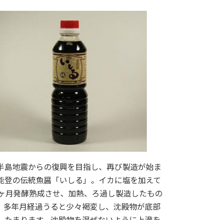
半島地震からの復興を目指し、再び製造が始ま
能登の伝統魚醤「いしる」。イカに塩を加えて
8ヶ月発酵熟成させ、加熱、ろ過し製造したもの
。多年月経過うると少々褐変し、沈殿物が底部
したまります。沈殿物を混ぜないように上澄を