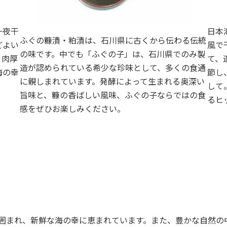
一夜干
日本
ふぐの糠漬・粕漬は、石川県に古くから伝わる伝統
どよい
風で
の味です。中でも「ふぐの子」は、石川県でのみ製
。肉厚
て、
造が認められている希少な珍味として、多くの食通
海の幸
節し
に親しまれています。発酵によって生まれる奥深い
。
して
旨味と、糠の香ばしい風味、ふぐの子ならではの食
るヒ
感をぜひお楽しみください。
囲まれ、新鮮な海の幸に恵まれています。また、豊かな自然の