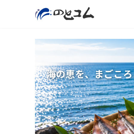
コ
ナ
ン
ビ
テ
ゲ
ン
ー
ツ
シ
海の恵を、まごころ
へ
ョ
ス
ン
キ
に
ッ
移
プ
動